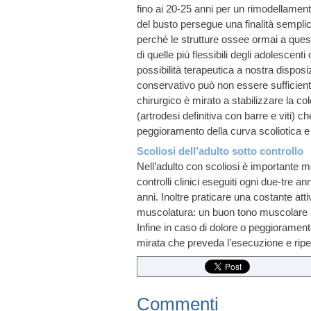
fino ai 20-25 anni per un rimodellamento
del busto persegue una finalità semplic
perché le strutture ossee ormai a quest
di quelle più flessibili degli adolescen
possibilità terapeutica a nostra disposizi
conservativo può non essere sufficiente
chirurgico è mirato a stabilizzare la co
(artrodesi definitiva con barre e viti) c
peggioramento della curva scoliotica e a
Scoliosi dell’adulto sotto controllo
Nell’adulto con scoliosi è importante m
controlli clinici eseguiti ogni due-tre a
anni. Inoltre praticare una costante att
muscolatura: un buon tono muscolare ai
Infine in caso di dolore o peggioramen
mirata che preveda l’esecuzione e ripeti
Commenti