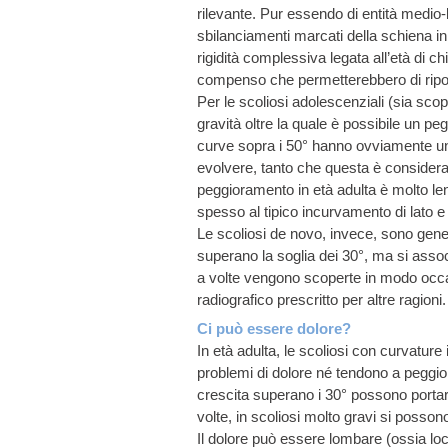
rilevante. Pur essendo di entità medio-
sbilanciamenti marcati della schiena in
rigidità complessiva legata all’età di c
compenso che permetterebbero di ripor
Per le scoliosi adolescenziali (sia scop
gravità oltre la quale è possibile un pe
curve sopra i 50° hanno ovviamente una
evolvere, tanto che questa è considerata
peggioramento in età adulta è molto len
spesso al tipico incurvamento di lato e i
Le scoliosi de novo, invece, sono gen
superano la soglia dei 30°, ma si asso
a volte vengono scoperte in modo occ
radiografico prescritto per altre ragioni.
Ci può essere dolore?
In età adulta, le scoliosi con curvature
problemi di dolore né tendono a peggior
crescita superano i 30° possono portar
volte, in scoliosi molto gravi si posson
Il dolore può essere lombare (ossia loc