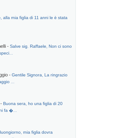
, alla mia figlia di 11 anni le è stata
lli -
Salve sig. Raffaele, Non ci sono
speci...
ggio -
​Gentile Signora, La ringrazio
ggio ...
 -
Buona sera, ho una figlia di 20
ni fa �...
Buongiorno, mia figlia dovra