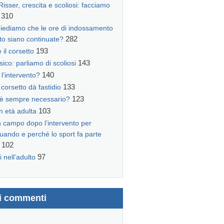
isser, crescita e scoliosi: facciamo
310
iediamo che le ore di indossamento
282
tto siano continuate?
193
 il corsetto
143
Isico: parliamo di scoliosi
140
l’intervento?
133
corsetto dà fastidio
123
 è sempre necessario?
103
n età adulta
n campo dopo l’intervento per
quando e perché lo sport fa parte
102
97
i nell’adulto
mi commenti