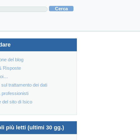
dare
one del blog
 Risposte
noi…
 sul trattamento dei dati
 professionisti
el sito di Isico
li più letti (ultimi 30 gg.)