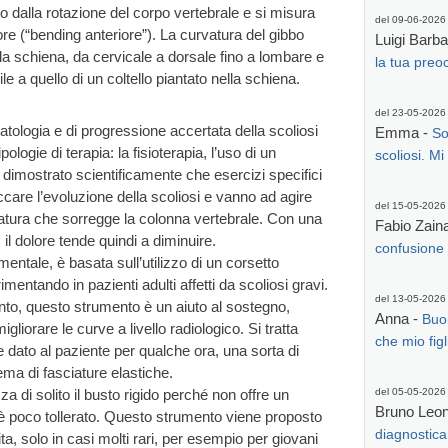
to dalla rotazione del corpo vertebrale e si misura
del 09-06-2026
ore (“bending anteriore”). La curvatura del gibbo
Luigi Barb
della schiena, da cervicale a dorsale fino a lombare e
la tua preo
 a quello di un coltello piantato nella schiena.
del 23-05-2026
atologia e di progressione accertata della scoliosi
Emma -
So
ipologie di terapia: la fisioterapia, l’uso di un
scoliosi. Mi
to dimostrato scientificamente che esercizi specifici
ccare l’evoluzione della scoliosi e vanno ad agire
del 15-05-2026
atura che sorregge la colonna vertebrale. Con una
Fabio Zain
, il dolore tende quindi a diminuire.
confusione e
imentale, è basata sull’utilizzo di un corsetto
mentando in pazienti adulti affetti da scoliosi gravi.
del 13-05-2026
o, questo strumento è un aiuto al sostegno,
Anna -
Buo
iorare le curve a livello radiologico. Si tratta
che mio figli
 dato al paziente per qualche ora, una sorta di
ma di fasciature elastiche.
zza di solito il busto rigido perché non offre un
del 05-05-2026
Bruno Leone
d è poco tollerato. Questo strumento viene proposto
diagnosticar
cita, solo in casi molti rari, per esempio per giovani