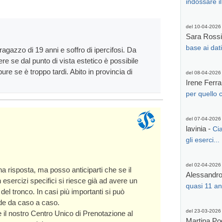
indossare il
del 10-04-2026
Sara Rossi
base ai dati 
agazzo di 19 anni e soffro di ipercifosi. Da
ere se dal punto di vista estetico è possibile
re se è troppo tardi. Abito in provincia di
del 08-04-2026
Irene Ferra
per quello ch
del 07-04-2026
lavinia -
Ci
gli eserci...
del 02-04-2026
a risposta, ma posso anticiparti che se il
Alessandro
esercizi specifici si riesce già ad avere un
quasi 11 anni
el tronco. In casi più importanti si può
de da caso a caso.
del 23-03-2026
 il nostro Centro Unico di Prenotazione al
Martina Po