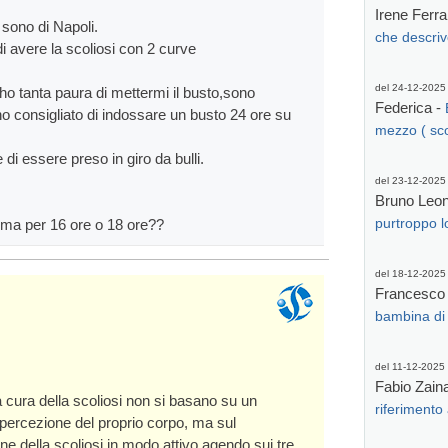
Irene Ferra
sono di Napoli.
che descriv
 avere la scoliosi con 2 curve
del 24-12-2025
 ho tanta paura di mettermi il busto,sono
Federica -
o consigliato di indossare un busto 24 ore su
mezzo ( scol
di essere preso in giro da bulli.
del 23-12-2025
Bruno Leone
e ma per 16 ore o 18 ore??
purtroppo l
del 18-12-2025
Francesco
bambina di 
del 11-12-2025
Fabio Zain
 la cura della scoliosi non si basano su un
riferimento 
 percezione del proprio corpo, ma sul
e della scoliosi in modo attivo agendo sui tre