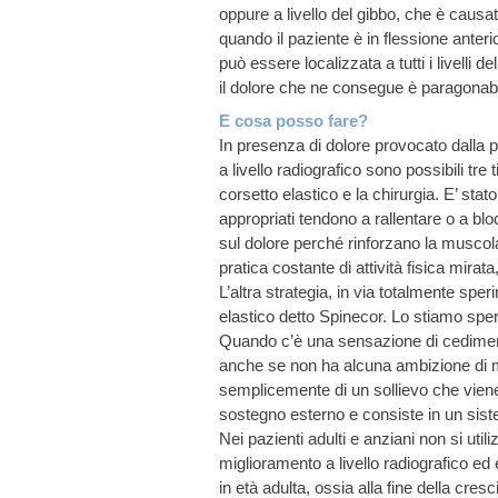
oppure a livello del gibbo, che è causa
quando il paziente è in flessione anteri
può essere localizzata a tutti i livelli 
il dolore che ne consegue è paragonabile
E cosa posso fare?
In presenza di dolore provocato dalla p
a livello radiografico sono possibili tre t
corsetto elastico e la chirurgia. E’ sta
appropriati tendono a rallentare o a blo
sul dolore perché rinforzano la muscol
pratica costante di attività fisica mirata
L’altra strategia, in via totalmente sper
elastico detto Spinecor. Lo stiamo speri
Quando c’è una sensazione di cediment
anche se non ha alcuna ambizione di migl
semplicemente di un sollievo che viene
sostegno esterno e consiste in un siste
Nei pazienti adulti e anziani non si utili
miglioramento a livello radiografico e
in età adulta, ossia alla fine della cres