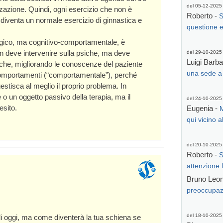
del 05-12-2025
izzazione. Quindi, ogni esercizio che non è
Roberto -
S
iventa un normale esercizio di ginnastica e
questione e
ogico, ma cognitivo-comportamentale, è
non deve intervenire sulla psiche, ma deve
del 29-10-2025
Luigi Barb
i che, migliorando le conoscenze del paziente
una sede a
i comportamenti (“comportamentale”), perché
estisca al meglio il proprio problema. In
o un oggetto passivo della terapia, ma il
del 24-10-2025
esito.
Eugenia -
M
qui vicino al
del 20-10-2025
Roberto -
S
attenzione la
Bruno Leone
preoccupazio
del 18-10-2025
di oggi, ma come diventerà la tua schiena se