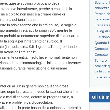
Segno di R
lieve, queste scoliosi provocano degli
chiarezza
 avanti e/o lateralmente, perché a causa della
hi ne è colpito non riesce a creare curve di
Perché ch
tare la schiena in asse.
del corse
erte in adolescenza che in età adulta) la soglia di
I ragazzi e
ggioramento in età adulta sono i 30°, mentre le
Il Blog di 
 probabilità nettamente superiore di continuare a
… e dopo 
 la soglia per l’intervento chirurgico. Il
Quando il 
to (in media circa 0,5-1 grado all’anno) portando
Corsetto:
n avanti dell’età senile.
Corsetto i
eralmente di entità medio lieve, normalmente non
Tornare i
ciano ad una sintomatologia clinica anche rilevante:
scoliosi: 
asionale durante l’esecuzione di un esame
della cura
La scolios
 inferiori ai 30° in genere non causano grossi
are dopo la crescita. Invece le scoliosi che a fine
e a mal di schiena, deformità progressiva e, a
Gli ulti
o avere problemi cardiocircolatori.
alizzato nella parte bassa della colonna vertebrale)