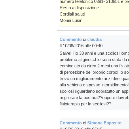
numero telefonico 0381- 310851 e pre
Resto a disposizione
Cordiali saluti
Monia Lusini
Commento
di
claudia
Il 10/06/2016 alle 00:40
Salve! Ho 33 anni e una scoliosi lomb
problema al ginocchio sono stata da un
cominciato da circa 2 mesi una fisiot
di percezione del proprio corpo! Io so
trovo un miglioramento anzi direi qua
alla schiena e spesso intorpidimento! 
scoliosi riguardano sopratutto un app
migliorare la postura??oppure dovreb
fisioterapia per la scoliosi??
Commento
di
Simone Esposito