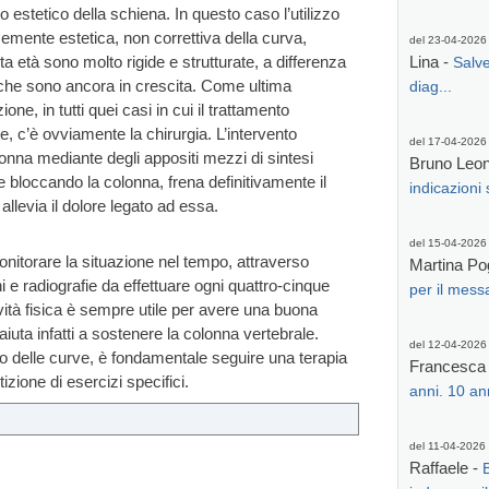
 estetico della schiena. In questo caso l’utilizzo
emente estetica, non correttiva della curva,
del 23-04-2026
a età sono molto rigide e strutturate, a differenza
Lina -
Salve
ti che sono ancora in crescita. Come ultima
diag...
one, in tutti quei casi in cui il trattamento
, c’è ovviamente la chirurgia. L’intervento
del 17-04-2026
lonna mediante degli appositi mezzi di sintesi
Bruno Leone
he bloccando la colonna, frena definitivamente il
indicazioni 
llevia il dolore legato ad essa.
del 15-04-2026
onitorare la situazione nel tempo, attraverso
Martina Po
nni e radiografie da effettuare ogni quattro-cinque
per il messa
ività fisica è sempre utile per avere una buona
uta infatti a sostenere la colonna vertebrale.
del 12-04-2026
to delle curve, è fondamentale seguire una terapia
Francesca
zione di esercizi specifici.
anni. 10 an
del 11-04-2026
Raffaele -