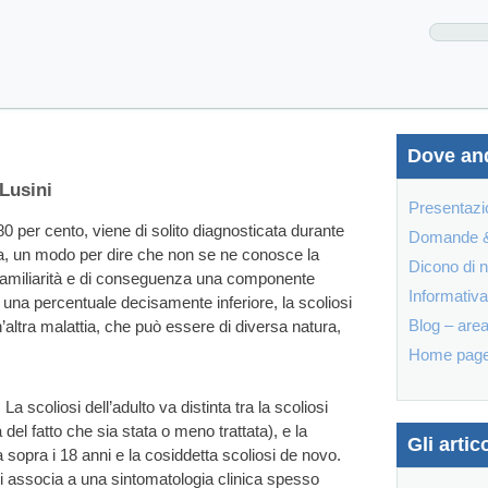
Dove an
 Lusini
Presentazi
’80 per cento, viene di solito diagnosticata durante
Domande &
ica, un modo per dire che non se ne conosce la
Dicono di 
familiarità e di conseguenza una componente
Informativa
n una percentuale decisamente inferiore, la scoliosi
Blog – area
altra malattia, che può essere di diversa natura,
Home page d
a scoliosi dell’adulto va distinta tra la scoliosi
 del fatto che sia stata o meno trattata), e la
Gli artico
a sopra i 18 anni e la cosiddetta scoliosi de novo.
 si associa a una sintomatologia clinica spesso