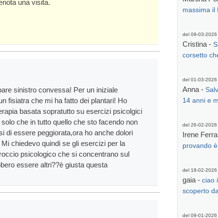
nota una visita.
massima il 
del 09-03-2026
Cristina -
S
corsetto ch
del 01-03-2026
Anna -
are sinistro convessa! Per un iniziale
Sal
 fisiatra che mi ha fatto dei plantari! Ho
14 anni e m
erapia basata sopratutto su esercizi psicolgici
 solo che in tutto quello che sto facendo non
del 26-02-2026
si di essere peggiorata,ora ho anche dolori
Irene Ferra
Mi chiedevo quindi se gli esercizi per la
provando è 
roccio psicologico che si concentrano sul
bero essere altri??è giusta questa
del 18-02-2026
gaia -
ciao 
scoperto da 
del 09-01-2026