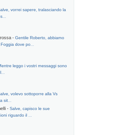
alve, vorrei sapere, tralasciando la
s...
arossa -
Gentile Roberto, abbiamo
 Foggia dove po...
entre leggo i vostri messaggi sono
l...
alve, volevo sottoporre alla Vs
 sit...
lli -
Salve, capisco le sue
ni riguardo il ...