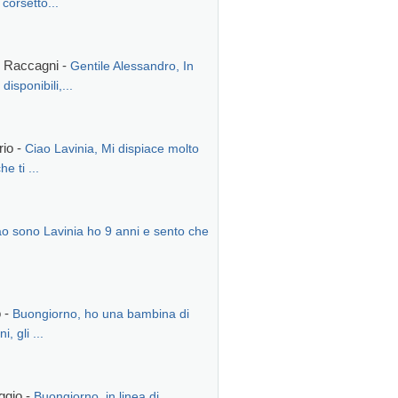
 corsetto...
 Raccagni -
Gentile Alessandro, In
disponibili,...
rio -
Ciao Lavinia, Mi dispiace molto
e ti ...
ao sono Lavinia ho 9 anni e sento che
 -
Buongiorno, ho una bambina di
, gli ...
ggio -
Buongiorno, in linea di