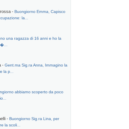
arossa -
Buongiorno Emma, Capisco
ccupazione: la...
no una ragazza di 16 anni e ho la
 �...
a -
Gent.ma Sig.ra Anna, Immagino la
 la p...
ngiorno abbiamo scoperto da poco
o...
lli -
Buongiorno Sig.ra Lina, per
e la scoli...