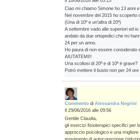
Il 10/06/2016 alle 05:15
Ciao mi chiamo Simone ho 13 anni e 
Nel novembre del 2015 ho scoperto di
(Una di 10º e un’altra di 20º)
A settembre vado alle superiori ed io
andato da due ortopedici che mi hann
24 per un anno.
Ho paura di non essere considerato e 
AIUTATEMI!!
Una scoliosi di 20º e di 10º è grave?
Potrò mettere il busto non per 24 or
Commento
di
Alessandra Negrini
Il 29/06/2016 alle 09:56
Gentile Claudia,
gli esercizi fisioterapici specifici per
approccio psicologico e una migliore
movimento di autocorrezione (riduzion