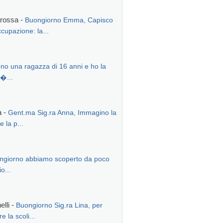
arossa -
Buongiorno Emma, Capisco
ccupazione: la...
no una ragazza di 16 anni e ho la
 �...
a -
Gent.ma Sig.ra Anna, Immagino la
 la p...
ngiorno abbiamo scoperto da poco
o...
lli -
Buongiorno Sig.ra Lina, per
e la scoli...