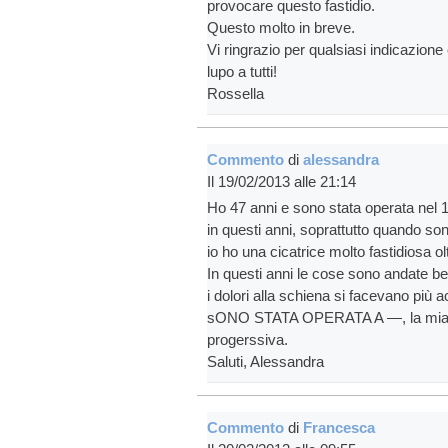
provocare questo fastidio.
Questo molto in breve.
Vi ringrazio per qualsiasi indicazion
lupo a tutti!
Rossella
Commento
di
alessandra
Il 19/02/2013 alle 21:14
Ho 47 anni e sono stata operata nel 1
in questi anni, soprattutto quando son
io ho una cicatrice molto fastidiosa ol
In questi anni le cose sono andate bene
i dolori alla schiena si facevano più ac
sONO STATA OPERATA A —, la mia sc
progerssiva.
Saluti, Alessandra
Commento
di
Francesca