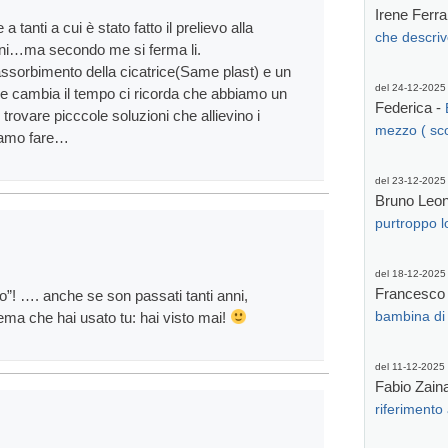
Irene Ferra
ti a cui è stato fatto il prelievo alla
che descriv
rini…ma secondo me si ferma li.
assorbimento della cicatrice(Same plast) e un
del 24-12-2025
e cambia il tempo ci ricorda che abbiamo un
Federica -
 trovare picccole soluzioni che allievino i
mezzo ( scol
siamo fare…
del 23-12-2025
Bruno Leone
purtroppo l
del 18-12-2025
Francesco
ero”! …. anche se son passati tanti anni,
ema che hai usato tu: hai visto mai!
bambina di 
del 11-12-2025
Fabio Zain
riferimento 