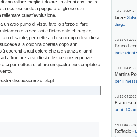
i controllare meglio il dolore. In alcuni casi inoltre
 la scoliosi tende a peggiorare; gli esercizi
del 23-04-2026
 rallentare quest’evoluzione.
Lina -
Salve
 un altro punto di vista, fare lo sforzo di fare
diag...
pletamente la scoliosi e l’intervento chirurgico,
stato di salute, permette a chi si occupa di scoliosi
del 17-04-2026
e succede alla colonna operata dopo anni
Bruno Leone
più coerenti a tutti coloro che a distanza di anni
indicazioni 
 ad affrontare la scoliosi e le sue conseguenze.
e ci permetterà di offrire un quadro più completo a
del 15-04-2026
rvento.
Martina Po
 vostra discussione sul blog!
per il messa
del 12-04-2026
Francesca
anni. 10 an
del 11-04-2026
Raffaele -