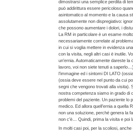
dimostrarsi una semplice perdita di tem
può addirittura essere pericoloso quan
asintomatico al momento e la causa sta
assolutamente non dispregiativo: ignor
che possono aumentare i dolori, i distur
La RM in particolare è un esame molto 
necessariamente correlate al problema
in cui si voglia mettere in evidenza un
con la visita, negli altri casi è inutile.
un’ernia. Automaticamente dareste la c
lavoro, voi non siete tenuti a saperl
l’immagine ed i sintomi DI LATO (ossi
(ossia deve essere nel punto da cui pos
segni che vengono trovati alla visita).
nostra competenza siamo in grado di
problemi del paziente. Un paziente lo 
medico. Ed allora quell’ernia a quella 
non una soluzione, perché genera la f
non c’è… Quindi, prima la visita e poi l
In molti casi poi, per la scoliosi, anche