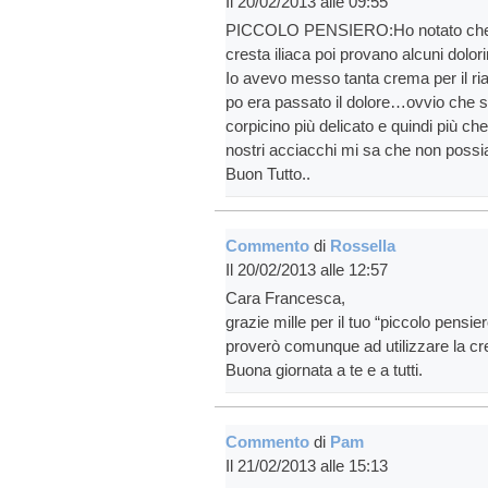
Il 20/02/2013 alle 09:55
PICCOLO PENSIERO:Ho notato che a tan
cresta iliaca poi provano alcuni dolo
Io avevo messo tanta crema per il ri
po era passato il dolore…ovvio che s
corpicino più delicato e quindi più che
nostri acciacchi mi sa che non pos
Buon Tutto..
Commento
di
Rossella
Il 20/02/2013 alle 12:57
Cara Francesca,
grazie mille per il tuo “piccolo pensi
proverò comunque ad utilizzare la cr
Buona giornata a te e a tutti.
Commento
di
Pam
Il 21/02/2013 alle 15:13