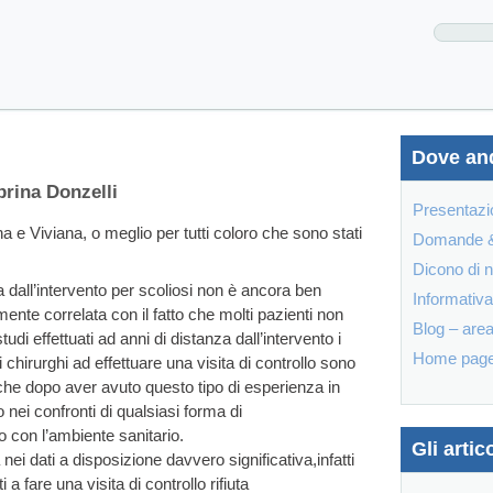
Dove an
brina Donzelli
Presentazi
 e Viviana, o meglio per tutti coloro che sono stati
Domande &
Dicono di 
 dall’intervento per scoliosi non è ancora ben
Informativa
nte correlata con il fatto che molti pazienti non
Blog – area
studi effettuati ad anni di distanza dall’intervento i
Home page d
 chirurghi ad effettuare una visita di controllo sono
che dopo aver avuto questo tipo di esperienza in
o nei confronti di qualsiasi forma di
o con l’ambiente sanitario.
Gli artico
 dati a disposizione davvero significativa,infatti
 a fare una visita di controllo rifiuta