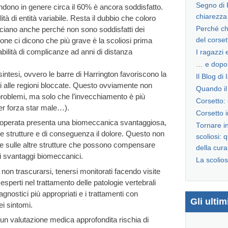
Segno di R
ndono in genere circa il 60% è ancora soddisfatto.
chiarezza
tà di entità variabile. Resta il dubbio che coloro
facciano anche perché non sono soddisfatti dei
Perché ch
sizione ci dicono che più grave è la scoliosi prima
del corse
abilità di complicanze ad anni di distanza
I ragazzi e
… e dopo 
sintesi, ovvero le barre di Harrington favoriscono la
Il Blog di 
ni alle regioni bloccate. Questo ovviamente non
Quando il 
 problemi, ma solo che l’invecchiamento è più
Corsetto:
er forza star male…).
Corsetto i
na operata presenta una biomeccanica svantaggiosa,
Tornare i
e strutture e di conseguenza il dolore. Questo non
scoliosi: 
re sulle altre strutture che possono compensare
della cura
li svantaggi biomeccanici.
La scolios
 non trascurarsi, tenersi monitorati facendo visite
 esperti nel trattamento delle patologie vertebrali
agnostici più appropriati e i trattamenti con
Gli ulti
ei sintomi.
un valutazione medica approfondita rischia di