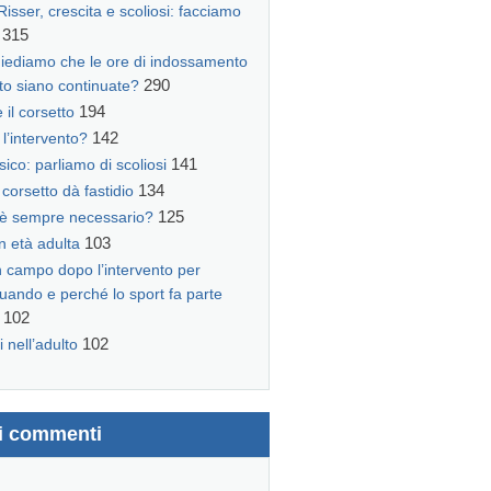
isser, crescita e scoliosi: facciamo
315
iediamo che le ore di indossamento
290
tto siano continuate?
194
 il corsetto
142
l’intervento?
141
Isico: parliamo di scoliosi
134
corsetto dà fastidio
125
 è sempre necessario?
103
n età adulta
n campo dopo l’intervento per
quando e perché lo sport fa parte
102
102
i nell’adulto
mi commenti